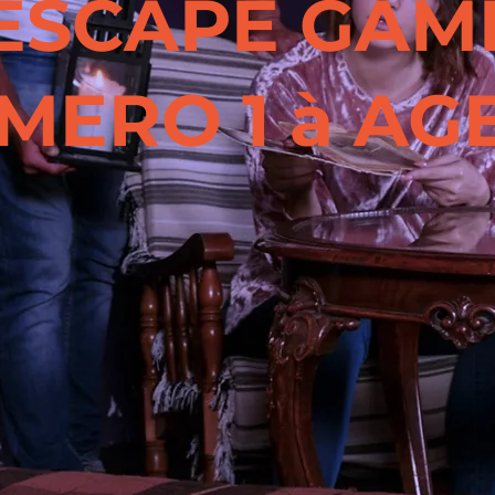
'ESCAPE GAM
MERO 1 à AG