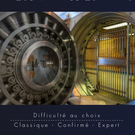
D
ifficulté au choix
------------------------------------------------
Classique - Confirmé - Expert