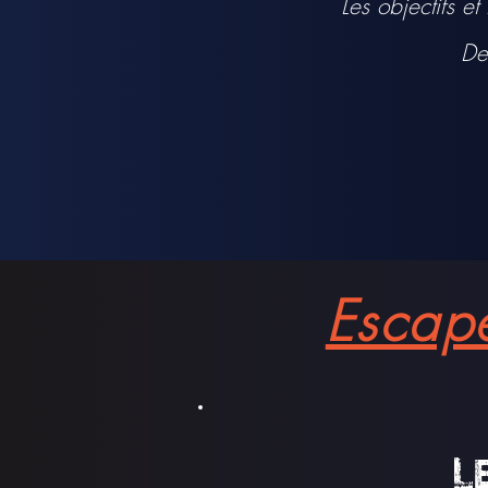
Les objectifs e
De
Escape
L