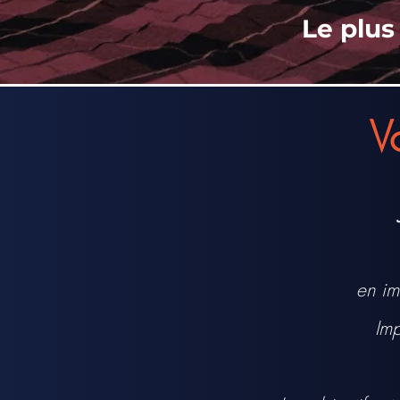
Le plu
V
en im
Imp