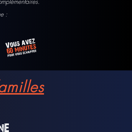
complémentaires.
e :
amilles
nE