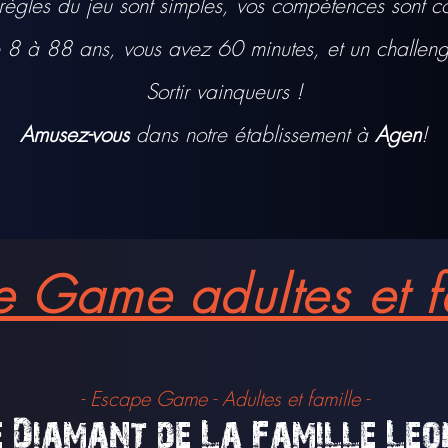
t règles du jeu sont simples, vos compétences sont 
 8 à 88 ans, vous avez 60 minutes, et un challeng
Sortir vainqueurs !
Amusez-vous
dans notre établissement à
Agen
!
 Game adultes et f
- Escape Game - Adultes et famille -
e Diamant de La Famill
e
Leo