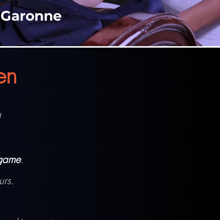
-Garonne
en
​
game
.​
urs.